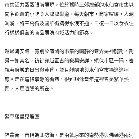
市集活力蒸蒸眼前展現。位於舊時三郊總部的水仙宮市集以
聞名遐邇的小吃令人津津樂道。每天朝市，商家喧嚷，人潮
洶湧，將三萬街及國華街擠得水洩不通，日復一日以食衣住
行樣樣俱全的商品展演府城活力的節奏。
越過海安路，有別於喧鬧的市集的幽靜的巷弄是神龍街。街
景一如其名，彷彿穿越亙古的寂與安詳，蜷伏市區一隅，審
視著府城的日出與黃昏，並且靜闃地與水仙宮市場遙遙呼
應。走在這條寧靜的街巷，很難想像當年這裡曾是繁華熱
鬧，人馬喧騰的所在。
繁華落盡見煙塵
神農街，昔稱為北勢街，是沿著原來的南勢港與佛頭港兩河