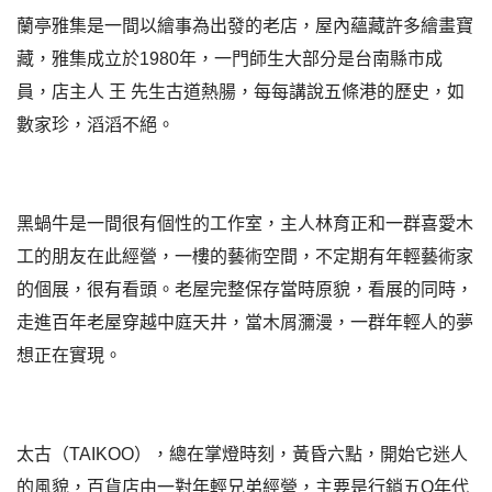
蘭亭雅集是一間以繪事為出發的老店，屋內蘊藏許多繪畫寶
藏，雅集成立於1980年，一門師生大部分是台南縣市成
員，店主人 王 先生古道熱腸，每每講說五條港的歷史，如
數家珍，滔滔不絕。
黑蝸牛是一間很有個性的工作室，主人林育正和一群喜愛木
工的朋友在此經營，一樓的藝術空間，不定期有年輕藝術家
的個展，很有看頭。老屋完整保存當時原貌，看展的同時，
走進百年老屋穿越中庭天井，當木屑瀰漫，一群年輕人的夢
想正在實現。
太古（TAIKOO），總在掌燈時刻，黃昏六點，開始它迷人
的風貌，百貨店由一對年輕兄弟經營，主要是行銷五O年代