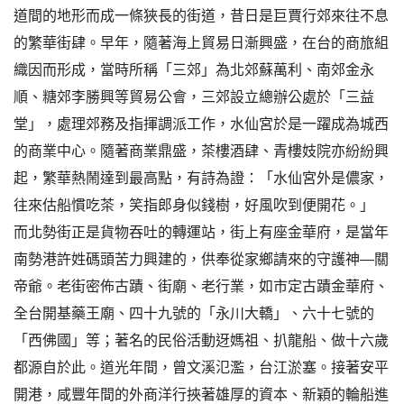
道間的地形而成一條狹長的街道，昔日是巨賈行郊來往不息
的繁華街肆。早年，隨著海上貿易日漸興盛，在台的商旅組
織因而形成，當時所稱「三郊」為北郊蘇萬利、南郊金永
順、糖郊李勝興等貿易公會，三郊設立總辦公處於「三益
堂」，處理郊務及指揮調派工作，水仙宮於是一躍成為城西
的商業中心。隨著商業鼎盛，茶樓酒肆、青樓妓院亦紛紛興
起，繁華熱鬧達到最高點，有詩為證：「水仙宮外是儂家，
往來估船慣吃茶，笑指郎身似錢樹，好風吹到便開花。」
而北勢街正是貨物吞吐的轉運站，街上有座金華府，是當年
南勢港許姓碼頭苦力興建的，供奉從家鄉請來的守護神—關
帝爺。老街密佈古蹟、街廟、老行業，如市定古蹟金華府、
全台開基藥王廟、四十九號的「永川大轎」、六十七號的
「西佛國」等；著名的民俗活動迓媽祖、扒龍船、做十六歲
都源自於此。道光年間，曾文溪氾濫，台江淤塞。接著安平
開港，咸豐年間的外商洋行挾著雄厚的資本、新穎的輪船進