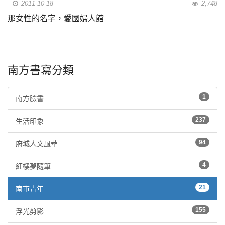
2011-10-18
2,748
那女性的名字，愛國婦人館
南方書寫分類
1
南方臉書
237
生活印象
94
府城人文風華
4
紅樓夢隨筆
21
南市青年
155
浮光剪影