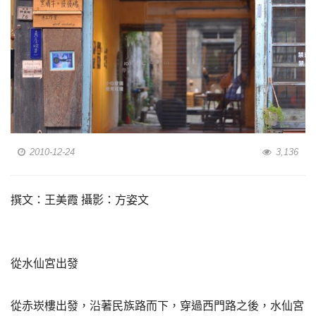
2010-12-24
3,136
撰文：王美霞 攝影：方姿文
從水仙宮出發
從赤崁樓出發，沿著民族路而下，穿過西門路之後，水仙宮