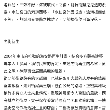
港貿易，三郊不敵，遂被取代。之後，隨著南勢港港道的淤
塞，水仙宮口的港道西移，「水仙宮外盡成途，滄海揚塵信
不誣」，熱鬧風光亦隨之遠離了，北勢接街便日漸沒落。
老街新生
2004年由市府推動的海安路再生計畫，結合多方藝術建築
專業人士參與，獲得民眾的肯定，重燃老街再生的希望，值
此之際，神龍街也展開美麗的遠景。
從北勢街路牌旁的大轎圖，也就是永川大轎的店屋旁的牆面
壁畫啟程，走到街尾藥王廟，幾百公尺的路段，正密集地吸
納許多有心人士來此耕耘，重現神農街令人驚豔的風貌，兩
旁林立的街屋，幾乎保存著當時原有門面和建築結構：一樓
臨街空間作為洽談生意的店面；二樓為存放貨物的倉庫。當