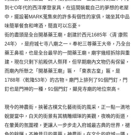
到七O年代的西洋摩登家具，在這間裝載自己的夢想的老屋
中，擺設著MARK蒐集來的許多有個性的家俱，端坐其中品
味簡單餐食和啤酒，簡直可以忘憂。
街的盡頭是全台開基藥王廟，創建於西元1685年〈清˙康熙
24年〉，是府城七寺八廟之一。奉祀三尊藥王大帝，乃全台
藥王鼻祖，也是全台最早的一間藥王廟。廟宇幾經拆除與重
建，現在只剩下前殿供人祭拜，但早期廟內文物仍有保留，
而廟內所懸之「開基藥王廟」匾，「東表古皇」匾，是
1788年〈乾隆53年〉的古物。廟門上排列了91個門釘，門
釘也是門神的一種，91個門釘，顯見寺廟的地位崇高。
現今的神農街，挾著古樸文化藝術街的風采，正一點一滴地
蛻變當中，白天的街景有其精雕細琢的美觀，夜晚的街道，
在暈黃的氛圍裡，更讓人一步步走入府城最古典的世界，褪
色的餘暉，不掩昔日的風華，神農街，在文化的府城一隅，