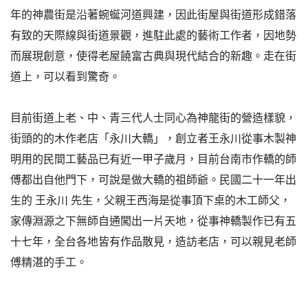
年的神農街是沿著蜿蜒河道興建，因此街屋與街道形成錯落
有致的天際線與街道景觀，進駐此處的藝術工作者，因地勢
而展現創意，使得老屋饒富古典與現代結合的新趣。走在街
道上，可以看到驚奇。
目前街道上老、中、青三代人士同心為神龍街的營造樣貌，
街頭的的木作老店「永川大轎」，創立者王永川從事木製神
明用的民間工藝品已有近一甲子歲月，目前台南市作轎的師
傅都出自他門下，可說是做大轎的祖師爺。民國二十一年出
生的 王永川 先生，父親王西海是從事頂下桌的木工師父，
家傳淵源之下無師自通闖出一片天地，從事神轎製作已有五
十七年，全台各地皆有作品散見，造訪老店，可以親見老師
傅精湛的手工。