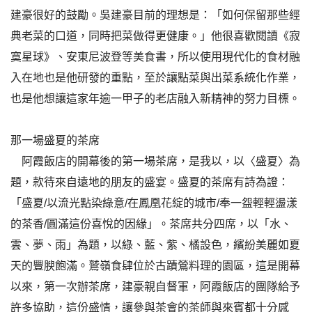
建豪很好的鼓勵。吳建豪目前的理想是：「如何保留那些經
典老菜的口道，同時把菜做得更健康。」他很喜歡閱讀《寂
寞星球》、安東尼波登等美食書，所以使用現代化的食材融
入在地也是他研發的重點，至於讓點菜與出菜系統化作業，
也是他想讓這家年逾一甲子的老店融入新精神的努力目標。
那一場盛夏的茶席
阿霞飯店的開幕後的第一場茶席，是我以，以〈盛夏〉為
題，款待來自遠地的朋友的盛宴。盛夏的茶席有詩為證：
「盛夏/以流光點染綠意/在鳳凰花綻的城市/奉一盌輕輕盪漾
的茶香/圓滿這份喜悅的因緣」。茶席共分四席，以「水、
雲、夢、雨」為題，以綠、藍、紫、橘設色，繽紛美麗如夏
天的豐腴飽滿。鷲嶺食肆位於古蹟鶯料理的園區，這是開幕
以來，第一次辦茶席，建豪親自督軍，阿霞飯店的團隊給予
許多協助，這份盛情，讓參與茶會的茶師與來賓都十分感