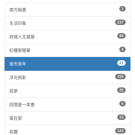
1
南方臉書
237
生活印象
94
府城人文風華
4
紅樓夢隨筆
21
南市青年
155
浮光剪影
25
若夢
6
回憶是一本書
12
窩在家
124
如露