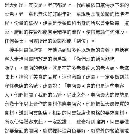
是大難題，其次是，老店都是上一代經驗依口感傳承下來的
菜色，老一輩也無法好好跟年輕一輩說明烹調菜餚的標準流
程，份量的拿捏，建豪是學餐飲科出身的所以會希望每一道
菜、廚師的控管都能有更精準的流程，使得無論任何時段、
任何餐桌，阿霞所出的菜餚都能「到位」。
接手阿霞飯店第一年他遇到很多難以想像的責難，包括有
客人走進阿霞開放是的廚房說：「你們炒的鱔魚能吃
嗎？」，臺南的老店，就是在許多老臺南人的老舌頭、老滋
味上，控管了美食的品質，這也激勵了建豪，一定要做到並
守住老店的名號。建豪說：「老店最可貴的也是這些老客
人，他們把關了我們的品管，除此之外，老店最大的優勢是
有幾十年以上合作的食材供應老店家，他們把每天最優質的
食材，送到阿霞飯店，相對的阿霞飯店也嚴格的要求食材，
所以使得饕客來此，一定說讚！」建豪特別強調，阿霞要做
好要全面的關照，廚房裡料理菜色要好，廚房外的餐飲環境