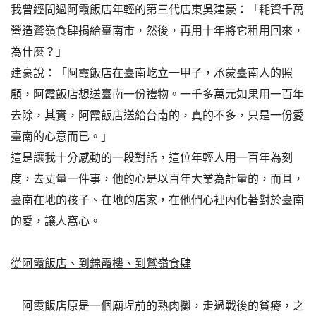
我曾經問過阿霞飯店年輕的第三代店東吳建豪：「耗資千萬
營造鷲嶺食肆捐給臺南市，然後，再用十年將它租用回來，
為什麼？」
建豪說：「阿霞飯店在臺南屹立一甲子，承蒙臺南人的照
顧，阿霞飯店想送臺南一份禮物。一千多萬元如果用一百年
去除，其實，阿霞飯店送給台南的，真的不多，只是一份愛
臺南的心意而已。」
這是讓我十分感動的一段對話，這位年輕人用一百年為刻
度，去丈量一件事，他的心是以百年大業為計量的，而且，
臺南在地的孩子、在地的店家，在他們心裡內化著對於臺南
的愛，讓人窩心。
從阿霞飯店、到錦霞樓、到鷲嶺食肆
阿霞飯店原是一個廟埕前的熟肉攤，走過戰後的貧瘠，之