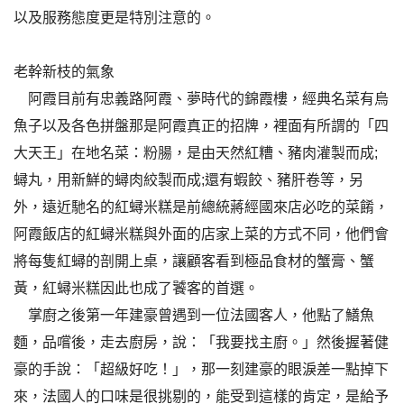
以及服務態度更是特別注意的。
老幹新枝的氣象
阿霞目前有忠義路阿霞、夢時代的錦霞樓，經典名菜有烏
魚子以及各色拼盤那是阿霞真正的招牌，裡面有所謂的「四
大天王」在地名菜：粉腸，是由天然紅糟、豬肉灌製而成;
蟳丸，用新鮮的蟳肉絞製而成;還有蝦餃、豬肝卷等，另
外，遠近馳名的紅蟳米糕是前總統蔣經國來店必吃的菜餚，
阿霞飯店的紅蟳米糕與外面的店家上菜的方式不同，他們會
將每隻紅蟳的剖開上桌，讓顧客看到極品食材的蟹膏、蟹
黃，紅蟳米糕因此也成了饕客的首選。
掌廚之後第一年建豪曾遇到一位法國客人，他點了鱔魚
麵，品嚐後，走去廚房，說：「我要找主廚。」然後握著健
豪的手說：「超級好吃！」，那一刻建豪的眼淚差一點掉下
來，法國人的口味是很挑剔的，能受到這樣的肯定，是給予