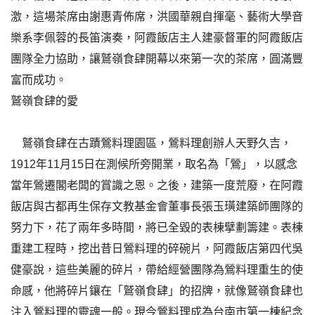
激，這場茶席由謝惠青佈席，洪國華親自揮毫、藝術大學音
樂系李佩蓉的長笛演奏，阿霞飯店主人建豪督軍的阿霞飯店
團隊全力協助，讓鷲嶺食肆開幕以來第一次的茶席，圓滿豐
富而成功。
鷲嶺食肆的愛
鷲嶺食肆在古蹟鶯料理園區，鶯料理創辦人天野久吉，
1912年11月15日在測候所旁開業，取名為「鶯」，以感念
當年鶯遷閣老闆的賞識之恩。之後，建築一度荒廢，在阿霞
飯店與古都再生保存文教基金會董事長張玉璜建築師團隊的
努力下，花了兩年多時間，將已全毀的表棟擘劃籌建。表棟
重建工程時，挖出昔日鶯料理的碎碗片，阿霞飯店第四代吳
健豪說，這些美麗的碎片，帶給經營團隊為鶯料理重生的使
命感，他將碎片鑲在「鷲嶺食肆」的招牌，就像鷲嶺食肆也
注入鶯料理的靈魂一般。現今鶯料理成為台南市第一棟紀念