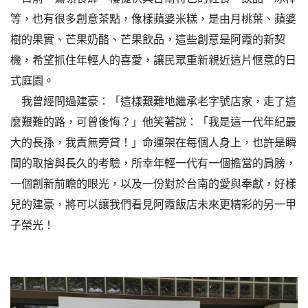
等，也有很多創意茶點，像樣蘋婆米糕，是由月桃葉、蘋婆
樹的果實、芒果奶酪、芒果飲品，這些創意是阿霞的新契
機，希望抓住年輕人的喜愛，讓民眾重新親近這片愜意的日
式庭園。
我曾經問過建豪：「這樣艱難地繼承老字號店家，走了這
麼艱難的路，可曾後悔？」他笑著說：「我是這一代年紀最
大的長孫，我責無旁貸！」命運架在每個人身上，也許是瞬
間的取捨與長久的考驗，所幸年輕一代有一個擔當的肩膀，
一個創新前瞻的眼光，以及一份對於台南的愛與奉獻，好樣
兒的建豪，將可以讓我們看見阿霞飯店未來更精彩的另一甲
子榮光！