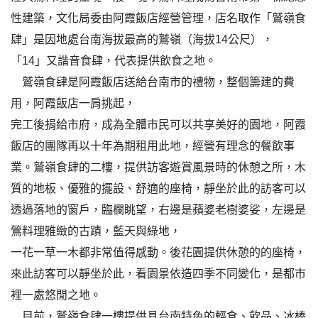
性建築，文化局委由阿霞飯店經營管理，店名取作「鷲嶺食
肆」是因地處台南海拔最高的鷲嶺（海拔14公尺），
「14」又諧音食肆，代表提供飲食之地。
鷲嶺食肆是阿霞飯店送給台南市的禮物，整個籌建的費
用，阿霞飯店一肩挑起，
完工後捐給市府，成為全體市民可以共享美好的園地，阿霞
飯店的團隊再以十年為期租用此地，經營有理念的餐飲事
業。鷲嶺食肆的二樓，提供訪客遊賞風景時的休憩之所，木
質的地板、優雅的擺設、舒適的座椅，靜坐於此的訪客可以
透過落地的窗戶，臨欄眺望，右邊是蘋婆老樹婆娑，左邊是
鶯料理雅緻的古蹟，藍天與綠地，
一花一草一木都非常值得感動。後花園提供休憩的的座椅，
來此訪客可以靜坐於此，看園景依造四季不同變化，是都市
裡一處悠閒之地。
目前，鷲嶺食肆一樓提供具台南特色的輕食、飲品、冰棒