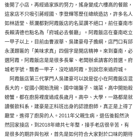
後開了小店，再經過家族的努力，搖身變成六樓高的餐館，
這家店不只吸引蔣經國、李登輝等歷任總統造訪，許多名人
如林語堂、蔡瀾都對阿霞飯店的名菜讚不絕口，前任臺南市
長賴清德也點名為「府城必去餐廳」。阿霞飯店在臺南屹立
一甲子以上，目前由曹淑華、吳建豪母子擔綱，店門口有邱
永漢題匾的「美味求真」四個字是開店精神。來到臺南，必
選阿霞，阿霞飯店是是很多長輩、老闆辦桌請客的首選。府
城老字號，飄香一甲子，沒吃過阿霞，別說您來過府城。
阿霞飯店第三代掌門人吳建豪可以說是從小在阿霞飯店混
長大的，從國小開始洗碗、國中端盤子、端菜，高中開始殺
螃蟹，都在廚房裡度過成長歲月。高中、大學，一路都是就
讀餐飲科系，建豪是正科班出身的認證廚師，真正是上得了
廳堂，進得了廚房的人。2011年父親生病，退伍後毅然決
然回家接店，到2018年總共七年整，接手老店很辛苦，有
是很多的期許與包袱，首先是如何符合大家對於口味的期待