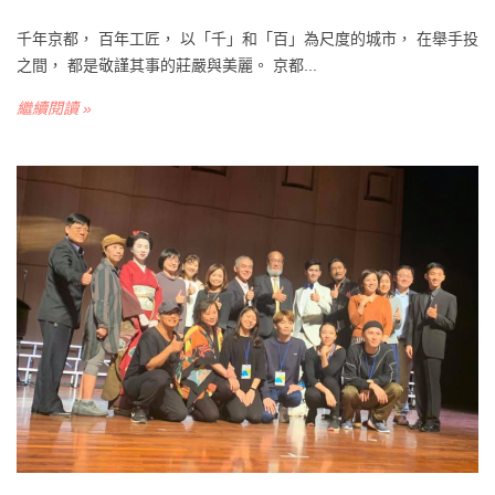
千年京都， 百年工匠， 以「千」和「百」為尺度的城市， 在舉手投
之間， 都是敬謹其事的莊嚴與美麗。 京都...
繼續閱讀 »