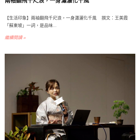
兩袖翻飛千尺浪，一身瀟灑化千風
【生活印象】兩袖翻飛千尺浪，一身瀟灑化千風 撰文：王美霞
「蘇東坡」一詞，是品味...
繼續閱讀 »