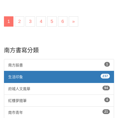
1
2
3
4
5
6
»
南方書寫分類
1
南方臉書
237
生活印象
94
府城人文風華
4
紅樓夢隨筆
21
南市青年