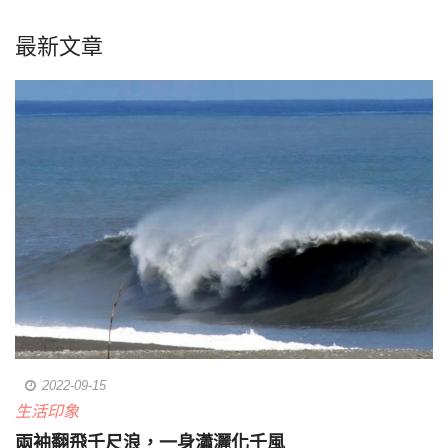
最新文章
2022-09-15
生活印象
兩袖翻飛千尺浪，一身瀟灑化千風