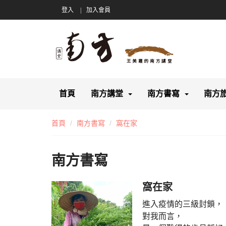
登入
加入會員
首頁
南方講堂
南方書寫
南方
首頁
南方書寫
窩在家
南方書寫
窩在家
進入疫情的三級封鎖，
對我而言，