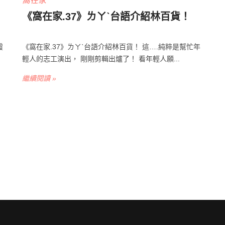
窩在家
《窩在家.37》ㄌㄚˋ台語介紹林百貨！
！
《窩在家.37》ㄌㄚˋ台語介紹林百貨！ 這….純粹是幫忙年
霞
輕人的志工演出， 剛剛剪輯出爐了！ 看年輕人願...
繼續閱讀 »