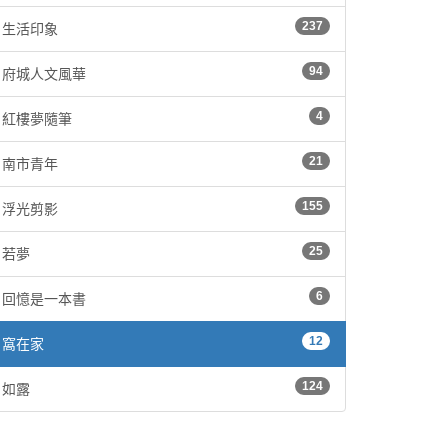
237
生活印象
94
府城人文風華
4
紅樓夢隨筆
21
南市青年
155
浮光剪影
25
若夢
6
回憶是一本書
12
窩在家
124
如露