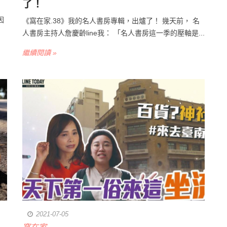
了！
因
《窩在家.38》我的名人書房專輯，出爐了！ 幾天前， 名
人書房主持人詹慶齡line我： 「名人書房這一季的壓軸是...
繼續閱讀 »
2021-07-05