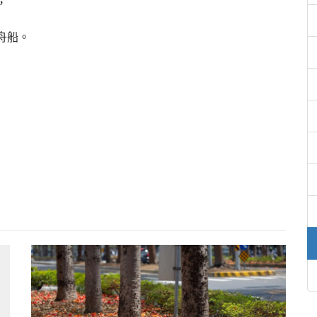
，
舟船。