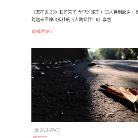
《窩在家.35》郵差來了 今早的郵差， 讓人特別感謝， 
為送來圓神出版社的《人間條件1-6》套書。 ...
繼續閱讀 »
2021-07-05