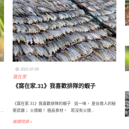
2021-07-05
窩在家
《窩在家.31》我喜歡排隊的蝦子
《窩在家.31》我喜歡排隊的蝦子 這一味， 是台南人的秘
密武器； 火燒蝦！ 極品食材。 若沒有火燒...
..
繼續閱讀 »