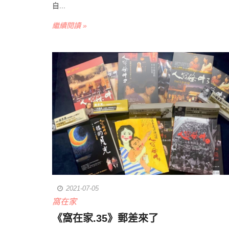
自...
繼續閱讀 »
2021-07-05
窩在家
​《窩在家.35》郵差來了