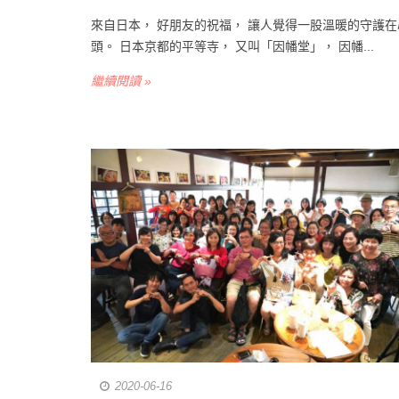
來自日本， 好朋友的祝福， 讓人覺得一股溫暖的守護在
頭。 日本京都的平等寺， 又叫「因幡堂」， 因幡...
繼續閱讀 »
2020-06-16