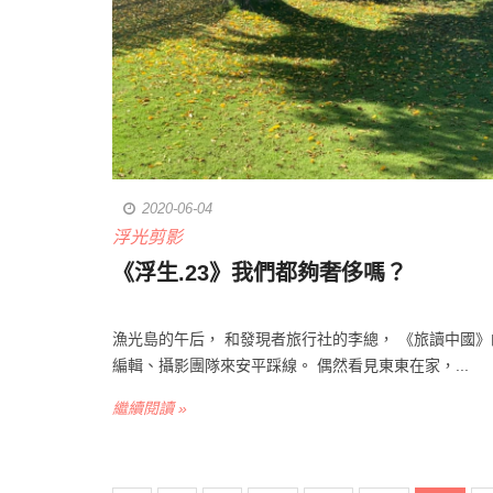
2020-06-04
浮光剪影
《浮生.23》我們都夠奢侈嗎？
漁光島的午后， 和發現者旅行社的李總， 《旅讀中國》
編輯、攝影團隊來安平踩線。 偶然看見東東在家，...
繼續閱讀 »