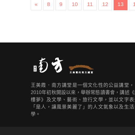
«
8
9
10
11
12
13
王美霞．南方講堂是一個文化性的公益講堂，
2010年初秋開設以來，舉辦常態讀書會，講述《
樓夢》及文學、藝術、旅行文學，並以文字表
「是人，讓風景美麗了」的人文氣象以及生活
學。