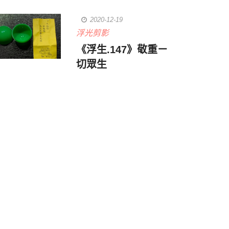
2020-12-19
浮光剪影
《浮生.147》敬重ㄧ
切眾生