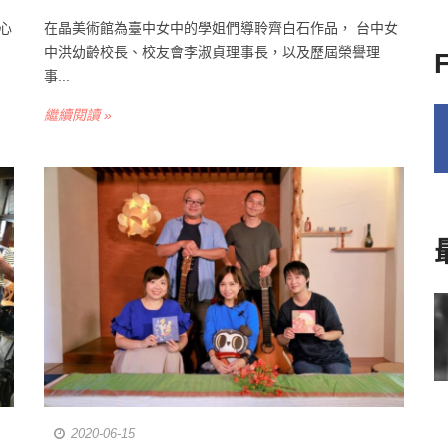
心
在晶美術館為臺中女中的學姐們導聆齊白石作品， 台中女
中洪幼齡校長、校友會李淑貞理事長，以及歷屆榮譽理
事...
繼續閱讀 »
2020-06-15