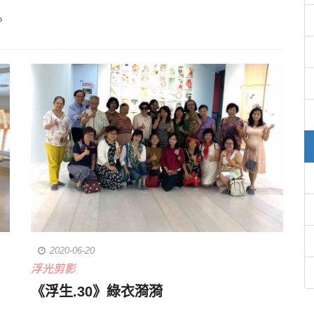
。
2020-06-20
浮光剪影
《浮生.30》綠衣漪漪