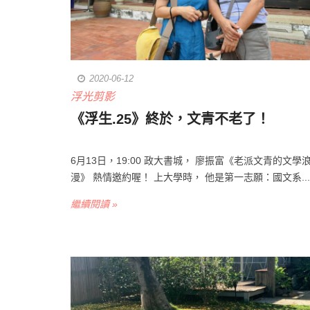
2020-06-12
浮光剪影
《浮生.25》終於，文青不老了！
6月13日，19:00 政大書城， 廖振富《老派文青的文學
漫》 熱情邀約喔！ 上大學時， 他是第一志願：國文系...
繼續閱讀 »