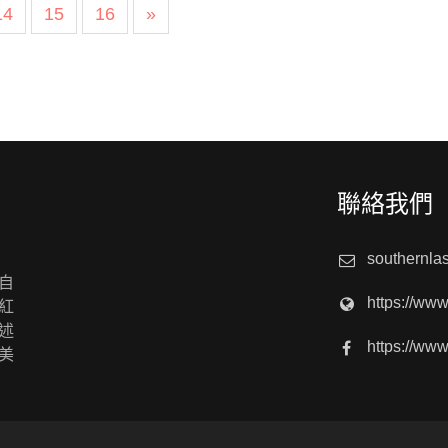
14
15
16
»
聯絡我們
southernla
自
https://ww
紅
述
https://ww
美