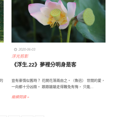
2020-06-03
浮光剪影
《浮生.22》夢裡分明身是客
的
豈有豪情似舊時？ 花開花落兩由之。（魯迅） 世間的愛，
一向都十分凶險。 踉踉蹌蹌走得難免有悔， 只能...
繼續閱讀 »