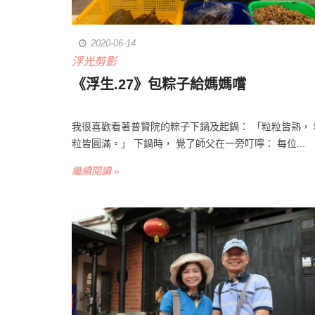
2020-06-14
浮光剪影
《浮生.27》包粽子給媽媽嚐
我很喜歡看著普賢院的粽子下鍋及起鍋： 「粒粒皆熟， 
粒皆圓滿。」 下鍋時， 覺了師父在一旁叮嚀： 每位...
繼續閱讀 »