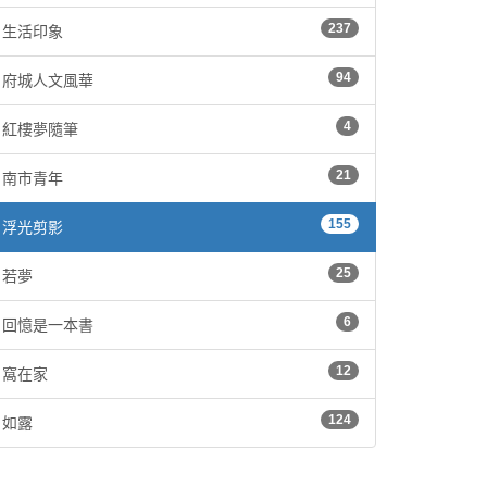
237
生活印象
94
府城人文風華
4
紅樓夢隨筆
21
南市青年
155
浮光剪影
25
若夢
6
回憶是一本書
12
窩在家
124
如露