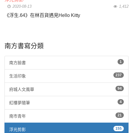
2020-08-13
1,412
《浮生.64》在林百貨遇見Hello Kitty
南方書寫分類
1
南方臉書
237
生活印象
94
府城人文風華
4
紅樓夢隨筆
21
南市青年
155
浮光剪影