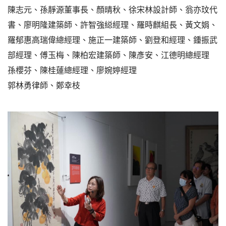
陳志元、孫靜源董事長、顏晴秋、徐宋林設計師、翁亦玟代
書、廖明隆建築師、許智強縂經理、羅時麒組長、黃文娟、
羅郁惠高瑞偉總經理、施正一建築師、劉登和經理、鍾振武
部經理、傅玉梅、陳柏宏建築師、陳彥安、江德明總經理
孫櫻芬、陳桂蓮總經理、廖婉婷經理
郭林勇律師、鄭幸枝