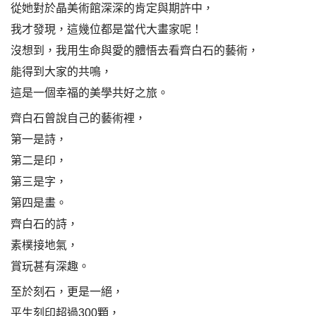
從她對於晶美術館深深的肯定與期許中，
我才發現，這幾位都是當代大畫家呢！
沒想到，我用生命與愛的體悟去看齊白石的藝術，
能得到大家的共鳴，
這是一個幸福的美學共好之旅。
齊白石曾說自己的藝術裡，
第一是詩，
第二是印，
第三是字，
第四是畫。
齊白石的詩，
素樸接地氣，
賞玩甚有深趣。
至於刻石，更是一絕，
平生刻印超過300顆，