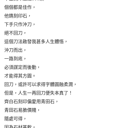
個個都是佳作，
他鐫刻印石，
下手只作沖刀，
絕不回刀，
這個刀法啟發我甚多人生體悟，
沖刀而出，
一路到底，
必須謀定而後動，
才能得其方圓。
回刀，或許可以求得字體圓融柔潤，
但是，人生一再回刀便失本真了！
齊白石刻印偏愛用青田石，
青田石易脆價賤，
隨處可得，
因為石材甚軟，