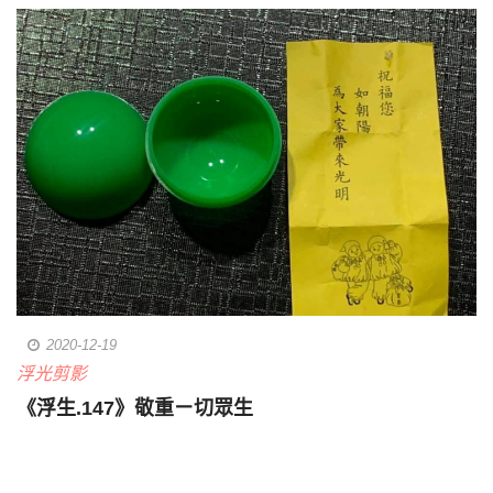
2020-12-19
浮光剪影
《浮生.147》敬重ㄧ切眾生