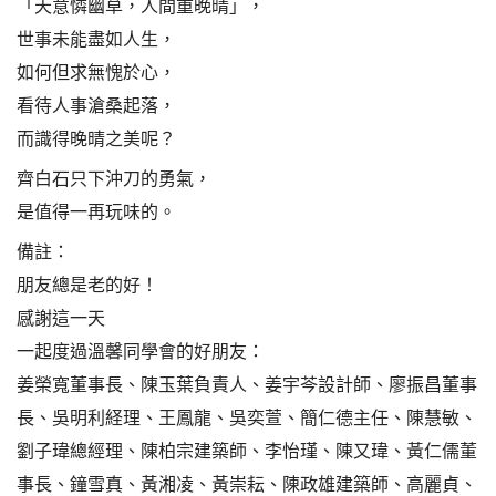
「天意憐幽草，人間重晚晴」，
世事未能盡如人生，
如何但求無愧於心，
看待人事滄桑起落，
而識得晚晴之美呢？
齊白石只下沖刀的勇氣，
是值得一再玩味的。
備註：
朋友總是老的好！
感謝這一天
一起度過溫馨同學會的好朋友：
姜榮寬董事長、陳玉葉負責人、姜宇芩設計師、廖振昌董事
長、吳明利経理、王鳳龍、吳奕萱、簡仁德主任、陳慧敏、
劉子瑋總經理、陳柏宗建築師、李怡瑾、陳又瑋、黃仁儒董
事長、鐘雪真、黃湘凌、黃崇耘、陳政雄建築師、高麗貞、