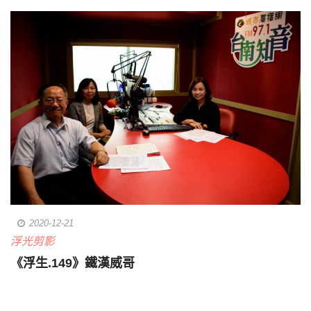
2020-12-21
浮光剪影
《浮生.149》鐵漢威哥