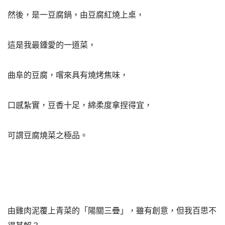
然後，是一豆腐鍋，由豆腐紅燒上桌，
這是我最鍾愛的一道菜，
曲阜的豆腐，嚐來具有燒烤焦味，
口感紮實，豆香十足，綿柔度拿捏得宜，
可謂豆腐燒菜之極品。
由雞肉泥覆上青菜的「陽關三疊」，雖有創意，但我百思不