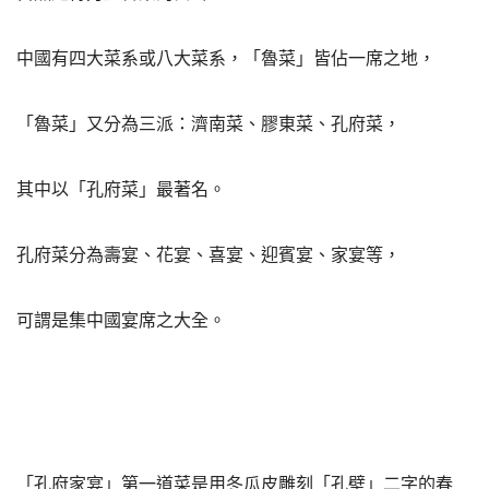
中國有四大菜系或八大菜系，「魯菜」皆佔一席之地，
「魯菜」又分為三派：濟南菜、膠東菜、孔府菜，
其中以「孔府菜」最著名。
孔府菜分為壽宴、花宴、喜宴、迎賓宴、家宴等，
可謂是集中國宴席之大全。
「孔府家宴」第一道菜是用冬瓜皮雕刻「孔壁」二字的春