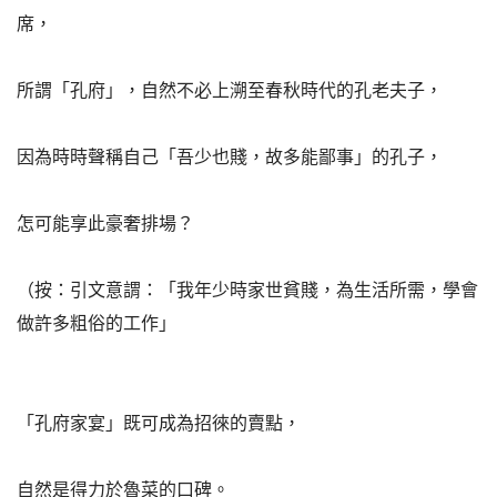
席，
所謂「孔府」，自然不必上溯至春秋時代的孔老夫子，
因為時時聲稱自己「吾少也賤，故多能鄙事」的孔子，
怎可能享此豪奢排場？
（按：引文意謂：「我年少時家世貧賤，為生活所需，學會
做許多粗俗的工作」
「孔府家宴」既可成為招徠的賣點，
自然是得力於魯菜的口碑。