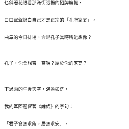
乜斜著花眼看那滿街張揚的招牌旗幟，
口口聲聲搶白自己才是正宗的「孔府家宴」，
曲阜的今日排場，豈是孔子當時所能想像？
孔子，你會想嘗一嘗嗎？屬於你的家宴？
下過雨的午後天空，湛藍如洗，
我的耳際迴響著《論語》的字句：
「君子食無求飽，居無求安」，