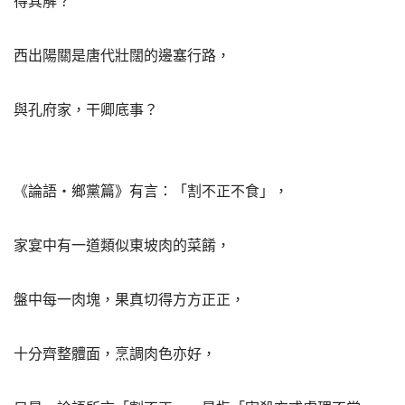
得其解？
西出陽關是唐代壯闊的邊塞行路，
與孔府家，干卿底事？
《論語‧鄉黨篇》有言：「割不正不食」，
家宴中有一道類似東坡肉的菜餚，
盤中每一肉塊，果真切得方方正正，
十分齊整體面，烹調肉色亦好，