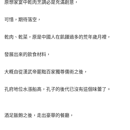
原想家宴中乾肉烹調必是充滿創意，
可惜，期待落空，
乾肉、乾菜，原是中國人在飢饉過多的荒年歲月裡，
發展出來的飲食材料，
大概自從漢武帝罷黜百家獨尊儒術之後，
孔府地位水漲船高，孔子的後代已沒有這個味蕾了。
酒足飯飽之後，走出豪華的餐廳，