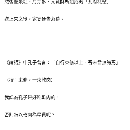
然後糯米糕、月芽酥、元寶酥所組成的「孔府糕點」
送上來之後，家宴便告落幕。
《論語》中孔子曾言：「自行束脩以上，吾未嘗無誨焉」
（按：束脩，一束乾肉）
我認為孔子是好吃乾肉的，
否則怎以乾肉為學費呢？