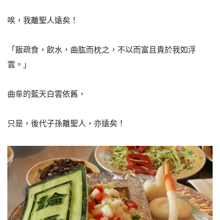
唉，我離聖人遠矣！
「飯疏食，飲水，曲肱而枕之，不以而富且貴於我如浮
雲。」
曲阜的藍天白雲依舊，
只是，後代子孫離聖人，亦遠矣！