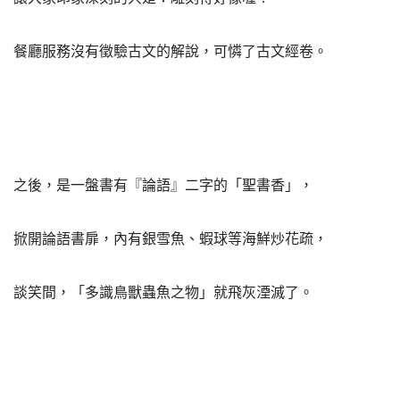
餐廳服務沒有徵驗古文的解說，可憐了古文經卷。
之後，是一盤書有『論語』二字的「聖書香」，
掀開論語書扉，內有銀雪魚、蝦球等海鮮炒花疏，
談笑間，「多識鳥獸蟲魚之物」就飛灰湮滅了。