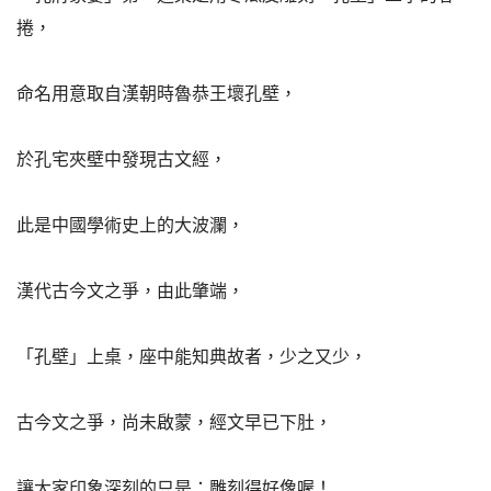
捲，
命名用意取自漢朝時魯恭王壞孔壁，
於孔宅夾壁中發現古文經，
此是中國學術史上的大波瀾，
漢代古今文之爭，由此肇端，
「孔壁」上桌，座中能知典故者，少之又少，
古今文之爭，尚未啟蒙，經文早已下肚，
讓大家印象深刻的只是：雕刻得好像喔！