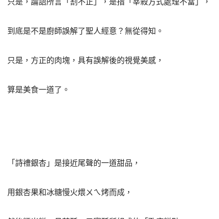
只是，論語所言「割不正」，是指「宰殺方式處理不當」，
到底是不是廚師誤解了聖人經意？無從得知。
只是，方正的肉塊，具有誤解後的視覺美感，
算是美食一道了。
「詩禮銀杏」是接近尾聲的一道甜品，
用銀杏果和冰糖慢火煨ㄨㄟ烤而成，