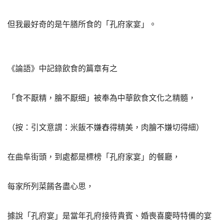
但我最好奇的是午膳所食的「孔府家宴」。
《論語》中記錄飲食的篇章有之
「食不厭精，膾不厭细」被奉為中華飲食文化之精髓，
（按：引文意謂：米飯不嫌舂得精美，肉膾不嫌切得細）
在曲阜街頭，到處都是標榜「孔府家宴」的餐廳，
每家所列菜餚各盡心思，
據說「孔府宴」是當年孔府接待貴賓、婚喪喜慶時特備的宴