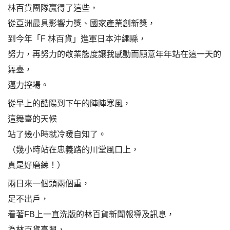
林百貨團隊贏得了這些，
從亞洲最具影響力獎、國家產業創新獎，
到今年「F 林百貨」進軍日本沖繩縣，
努力，再努力的敬業態度讓我感動而願意年年站在這一天的
舞臺，
邁力控場。
從早上的酷陽到下午的陣陣寒風，
這舞臺的天候
站了幾小時就冷暖自知了。
（幾小時站在忠義路的川堂風口上，
真是好磨練！）
兩日來一個頭兩個重，
足不出戶，
看著FB上一直洗版的林百貨新聞報導及訊息，
為林百貨高興，