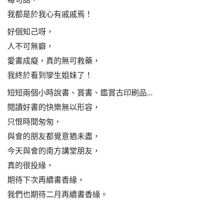
我都是於我心有戚戚焉！
好個知己呀，
人不可無癖，
愛書成癡，真的無可救藥，
我終於看到孿生姐妹了！
短短兩個小時說書、賞書、鑑賞古印刷品...
閱讀好書的快樂無以形容，
只恨時間匆匆，
與會的朋友都覺意猶未盡，
今天與會的南方講堂朋友，
真的很投緣，
期待下次再續書香緣，
我們也期待二月再續書香緣。