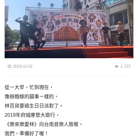
2019-12-01
1,723
從ㄧ大早，忙到現在，
像辦婚嫁的囍事ㄧ樣的，
林百貨要過生日日派對了。
2019年府城摩登大遊行，
《樂來樂愛林》向台南音樂人致敬，
我們，準備好了喔！