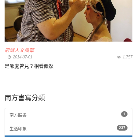
府城人文風華
2014-07-01
1,757
是哪處曾見？相看儼然
南方書寫分類
1
南方臉書
237
生活印象