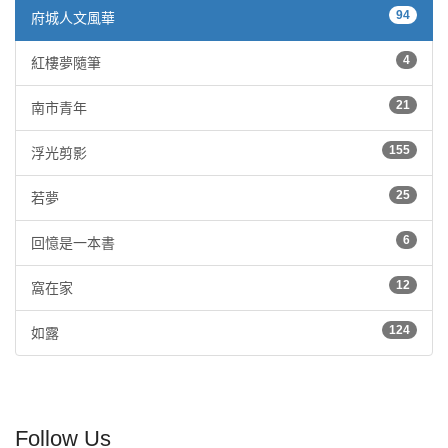
94
府城人文風華
4
紅樓夢隨筆
21
南市青年
155
浮光剪影
25
若夢
6
回憶是一本書
12
窩在家
124
如露
Follow Us