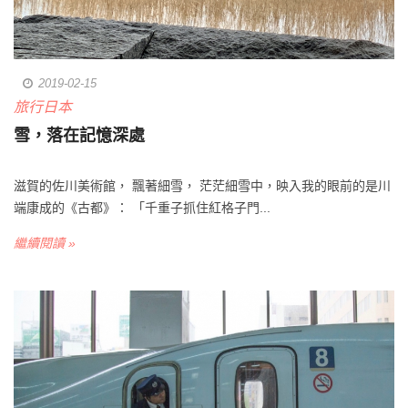
2019-02-15
旅行日本
雪，落在記憶深處
滋賀的佐川美術館， 飄著細雪， 茫茫細雪中，映入我的眼前的是川
端康成的《古都》： 「千重子抓住紅格子門...
繼續閱讀 »