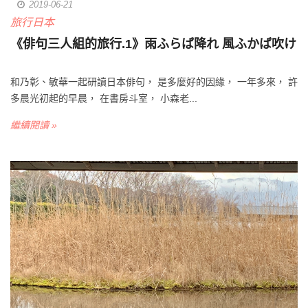
2019-06-21
旅行日本
《俳句三人組的旅行.1》雨ふらば降れ 風ふかば吹け
和乃彰、敏華一起研讀日本俳句， 是多麼好的因緣， 一年多來， 許
多晨光初起的早晨， 在書房斗室， 小森老...
繼續閱讀 »