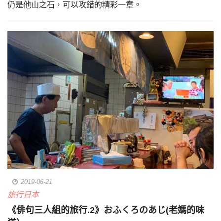
仍是他山之石，可以攻錯的精彩一章。
2019-06-21
旅行日本
《俳句三人組的旅行.2》おふくろのあじ(老媽的味