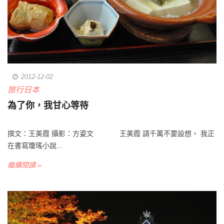
2012-12-02
旅行日本
為了你，我甘心等待
撰文：王美霞 攝影：方姿文 王美霞 請千萬不要設想， 我正
在書寫瓊瑤小說...
繼續閱讀 »