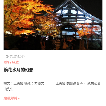
2012-11-27
旅行日本
鏡花水月的幻影
撰文：王美霞 攝影：方姿文 王美霞 想到高台寺， 就想起若
山先生， ...
繼續閱讀 »