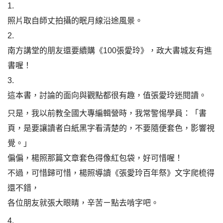
1.
照片取自師丈拍攝的眠月線沿途風景。
2.
南方講堂的朋友還要續購《100張愛玲》，政大書城友有進
書喔！
3.
這本書，討論的面向與觀點都很有趣，值張愛玲迷閱讀。
只是，我以前教全國大專編輯營時，我常警惕學員：「書
頁，是要讓讀者白紙黑字看清楚的，不要隨便套色，影響視
覺。」
偏偏，楊照那篇文章套色得像紅包袋，好可惜喔！
不過，可惜歸可惜，楊照導讀《張愛玲百年祭》文字爬梳得
還不錯，
各位朋友就張大眼睛，辛苦ㄧ點去啃字吧。
4.