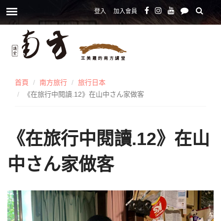
登入
加入會員
首頁
南方旅行
旅行日本
《在旅行中閱讀.12》在山中さん家做客
《在旅行中閱讀.12》在山
中さん家做客