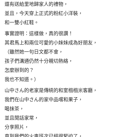
還有送給里地歸家人的禮物，
並且，今天穿上正式的粉紅小洋裝，
和一雙小紅鞋。
事實證明：這樣做，真的很讚！
其君馬上和兩位可愛的小妹妹成為好朋友，
（雖然她一句日文都不會，
孩子們溝通仍然十分親切熱絡，
怎麼辦到的？
我也不知道。）
山中さん的老家是傳統的和室榻榻米客廳，
我們在山中さん的家中品嚐和果子，
喝抹茶，
並且閒話家常，
分享照片，
直到我們的火車班次已經很緊迫了，