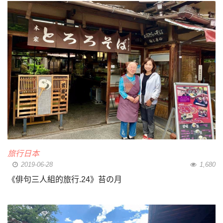
旅行日本
2019-06-28
1,680
《俳句三人組的旅行.24》苔の月