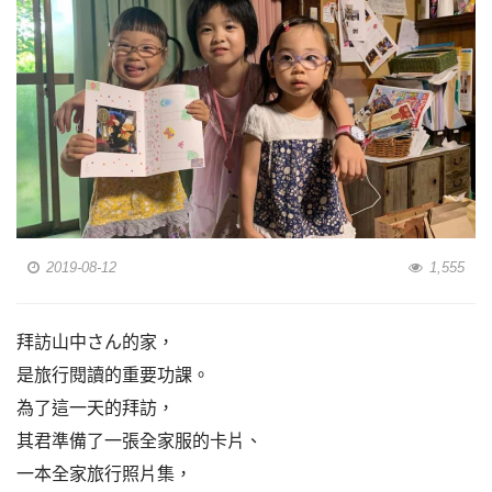
2019-08-12
1,555
拜訪山中さん的家，
是旅行閱讀的重要功課。
為了這一天的拜訪，
其君準備了一張全家服的卡片、
一本全家旅行照片集，