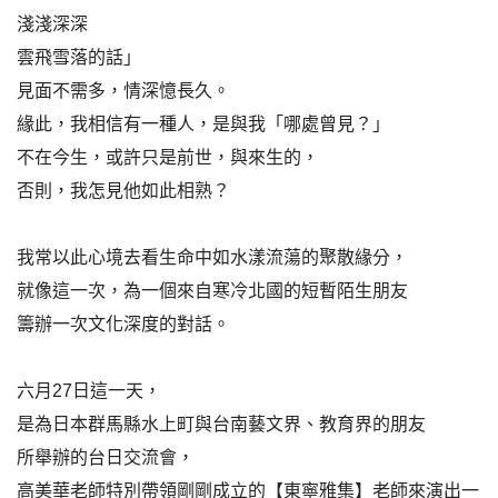
淺淺深深
雲飛雪落的話」
見面不需多，情深憶長久。
緣此，我相信有一種人，是與我「哪處曾見？」
不在今生，或許只是前世，與來生的，
否則，我怎見他如此相熟？
我常以此心境去看生命中如水漾流蕩的聚散緣分，
就像這一次，為一個來自寒冷北國的短暫陌生朋友
籌辦一次文化深度的對話。
六月27日這一天，
是為日本群馬縣水上町與台南藝文界、教育界的朋友
所舉辦的台日交流會，
高美華老師特別帶領剛剛成立的【東寧雅集】老師來演出一