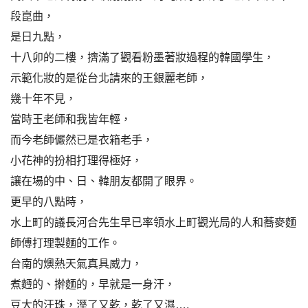
段崑曲，
是日九點，
十八卯的二樓，擠滿了觀看粉墨著妝過程的韓國學生，
示範化妝的是從台北請來的王銀麗老師，
幾十年不見，
當時王老師和我皆年輕，
而今老師儼然已是衣箱老手，
小花神的扮相打理得極好，
讓在場的中、日、韓朋友都開了眼界。
更早的八點時，
水上町的議長河合先生早已率領水上町觀光局的人和蕎麥麵
師傅打理製麵的工作。
台南的燠熱天氣真具威力，
煮麪的、擀麵的，早就是一身汗，
豆大的汗珠，溼了又乾，乾了又濕….