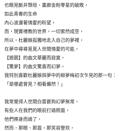
也眼見斷井頹垣、畫廊金粉零星的破敗，
如此青春的生命
內心波盪著情愛的盼望，
而，現實禮教的世界，一切索然成空，
所以，杜麗娘孤獨地走入自己的夢裡，
在夢中尋尋覓覓人世間情愛的可能，
【遊園】的曲文華麗而寂寞，
【驚夢】的曲文驚喜而幻夢，
我特別喜歡杜麗娘與夢中的柳夢梅初次乍見的那一句：
「是哪處曾見？相看儼然！」
我常覺得人世間白雲蒼狗幻夢無常，
有些人在我們的眼前打過照面，
他們擦身而過了，
然而，那眼、那眉，那笑容謦欬，