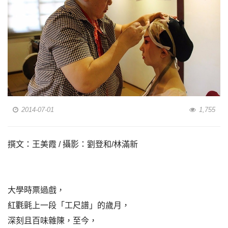
2014-07-01
1,755
撰文：王美霞 / 攝影：劉登和/林滿新
大學時票過戲，
紅氍氈上一段「工尺譜」的歲月，
深刻且百味雜陳，至今，