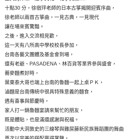
十點30 分，徐宿玶老師的日本古箏揭開迎賓序曲，
徐老師以兩首古箏曲，一見古典，一見現代
讓在場來賓驚豔。
之後，進入交流相見歡，
這一天有八所高中學校校長參加，
台南各藝文團體及基金會到場，
還有老爺、PASADENA、林百貨等業界參與盛會，
蕎麥麵煮好時，
葉東泰大哥也端上台南的魯麵一起上桌ＰＫ，
滷麵是台南傳統中很具特殊意義的麵食，
遇有喜事與節慶時，
家人打一鍋魯麵宴請來幫忙的朋友，
既是體貼，也是滿還感謝與祝福。
活動中大洞敦史的三線琴與雞屎藤新民族舞蹈團的舞曲
再次以完美的搭配贏得掌聲，