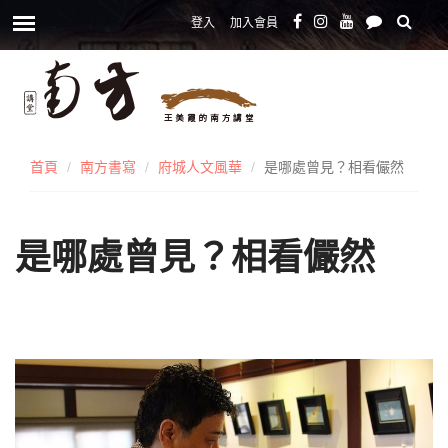
登入
加入會員
首頁
南方書寫
府城人文風華
是哪處曾見？相看儼然
是哪處曾見？相看儼然