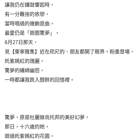
讓我仍在鑼鼓響起時，
有一分難捨的依戀，
當時唱過的幾齣崑曲，
最愛仍是「遊園驚夢」，
6月27日那天，
見【東寧雅集】近在咫尺的、朋友都開了眼界。粉墨登場，
奼紫嫣紅的瑰麗，
驚夢的纏綿幽怨，
一時都讓我跌入醇醉的回憶裡。
驚夢，原是杜麗娘烏托邦的美好幻夢，
那日，十六歲的她，
遊過奼紫嫣紅的花園，