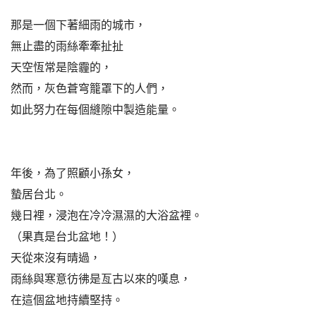
那是一個下著細雨的城市，
無止盡的雨絲牽牽扯扯
天空恆常是陰霾的，
然而，灰色蒼穹籠罩下的人們，
如此努力在每個縫隙中製造能量。
年後，為了照顧小孫女，
蟄居台北。
幾日裡，浸泡在冷冷濕濕的大浴盆裡。
（果真是台北盆地！）
天從來沒有晴過，
雨絲與寒意彷彿是亙古以來的嘆息，
在這個盆地持續堅持。