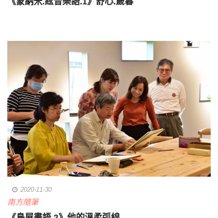
《蒙納米.絃音樂語.1》舒心.歲暮
2020-11-30
南方隨筆
《鳥屋畫語.2》他的溫柔弧線