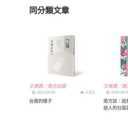
同分類文章
王美霞／南方出版
王美霞／南
2013-04-05
2,611
2016-04-0
台南的樣子
南方誌：這
迷人的社區