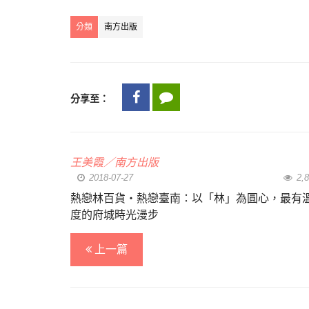
分類
南方出版
分享至：
王美霞／南方出版
2018-07-27
2,8
熱戀林百貨‧熱戀臺南：以「林」為圓心，最有
度的府城時光漫步
上一篇