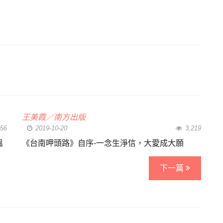
王美霞／南方出版
56
2019-10-20
3,219
溫
《台南呷頭路》自序-一念生淨信，大愛成大願
下一篇