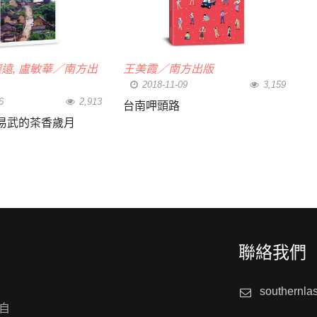
懷遠, 盧敏華／南方出
王美霞／南方出版
2018-11-09
3,159
6
2,913
台南呷頭路
易武的茶香歲月
聯絡我們
southernla
自