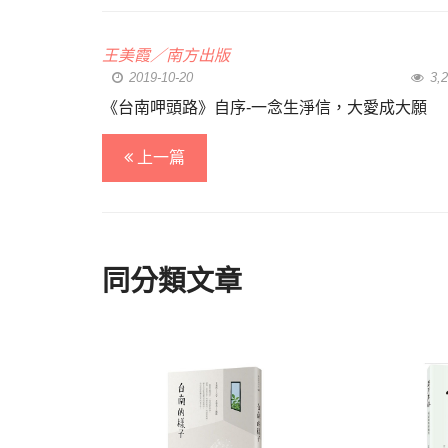
王美霞／南方出版
2019-10-20
3,2
《台南呷頭路》自序-一念生淨信，大愛成大願
上一篇
同分類文章