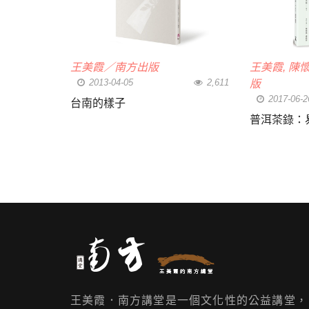
王美霞／南方出版
王美霞, 陳
2013-04-05
2,611
版
2017-06-2
台南的樣子
普洱茶錄：
王美霞．南方講堂是一個文化性的公益講堂，