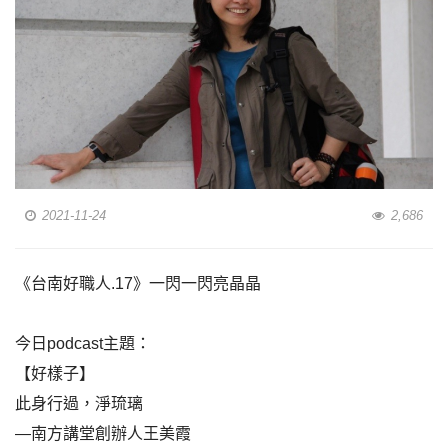
2021-11-24
2,686
《台南好職人.17》一閃一閃亮晶晶
今日podcast主題：
【好樣子】
此身行過，淨琉璃
—南方講堂創辦人王美霞