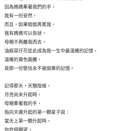
因為媽媽牽著我們的手，
我有一份安然，
而且，如果姐姐再罵我，
我有媽媽可以告狀，
母親不再離我而去。
油麻菜仔花從此成為我一生中最溫暖的記憶，
溫暖的黃色圖騰，
是那一份堅信永不被拋棄的記憶。
記得那天，天翳陰暗，
月亮尚未升起時，
母親牽著我的手，
指向天邊升起的第一顆星子說：
當天上第一顆升起時，
你許個願望，