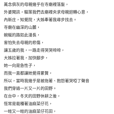
萬念俱灰的母親幾乎在寺廟裡落髮，
外婆聞訊，驅策我們去廟裡央求母親迴轉心意，
內新庄，知覺院，大姊牽著我尋步找去。
寺廟在幽深的山麓，
蜿蜒的路如此漫長，
害怕失去母親的悲傷，
讓五歲的我，一路走得哭哭啼啼，
大姊拉著我，加快腳步，
她一向是急性子，
而我一直都讓她覺得累贅，
所以，當時我幾乎是被拖著、抱怨著哭啞了聲音
我們穿過一片又一片的田野。
在台中，冬天的田野休耕之後，
恆常是栽種著油麻菜仔花，
一畦又一畦的油麻菜仔花田，