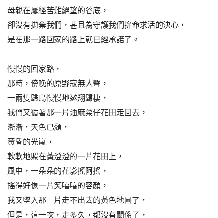
母親在屢經苦難絕望的谷底，
卻沒有拋棄我們，甚且為守護我們拚命求活的決心，
是在那一路回家的路上就已經承諾了。
慢慢的回家路，
那時，傍晚的原野寂無人聲，
一兩隻歸鳥慢慢地遨翔歸棲，
我們又循著那一片油麻菜仔花田走回去，
漸漸，天色已頹，
黃昏的光嵐，
軟軟地照在黃澄澄的一片花田上，
風中，一朵朵的花影搖阿搖，
搖得好像一片笑嘻嘻的容顏，
我又墜入那一片走不出去的黃色地圖了，
但是，這一次，走多久，都沒有關係了，