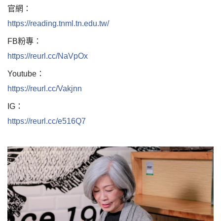
官網：
https://reading.tnml.tn.edu.tw/
FB粉專：
https://reurl.cc/NaVpOx
Youtube：
https://reurl.cc/Vakjnn
IG：
https://reurl.cc/e516Q7