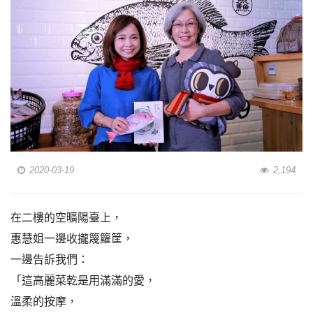
2020-03-19
2,194
在二樓的空曠陽臺上，
惠慧姐一邊收攏篾籮筐，
一邊告訴我們：
「這高麗菜乾是用滿滿的愛，
溫柔的按摩，