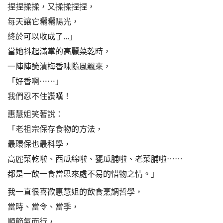
捏捏揉揉，又揉揉捏捏，
每天讓它曬曬陽光，
終於可以收成了...」
當她抖起滿掌的高麗菜乾時，
一陣陣醃漬梅香味隨風飄來，
「好香啊⋯⋯」
我們忍不住讚嘆！
惠慧姐笑著說：
「老祖宗保存食物的方法，
最環保也最科學，
高麗菜乾啦、西瓜綿啦、甕瓜脯啦、老菜脯啦⋯⋯
都是一飲一食當思來處不易的惜物之情。」
我一直很喜歡惠慧姐的飲食烹調哲學，
當時、當令、當季，
順節氣而行，