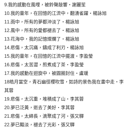
9.我的感動在風哩，被鈴聲敲響‧謝麗笙
10.我的童年，在回憶的江流中，翻湧雀躍‧楊詠旭
11.雨中，所有的夢都沖淡了‧楊詠旭
12.風中，所有的愛都褪去了‧楊詠旭
13.花海中，我的記憶燦爛了‧楊詠旭
14.悲傷，太沉痛，鑄成了利刃‧楊詠旭
15.我的童年，在回憶的江流中擺渡‧李盈瑩
16.悲傷，太苦澀，煎煮成了茶‧李盈瑩
17.我的感動在迴旋中，被圓圈封住‧盧瑗
18皓月當空，青石幽徑櫻吹雪，如詩的景色我在畫中走‧李
其蓉
19.悲傷，太沉重，堆積成了山‧李其蓉
20.夢已泛黃，逝去了美好‧李其蓉
21.悲傷，太綿長，滴聚成了河‧張又驊
22.夢已黯淡，褪去了光彩‧張又驊