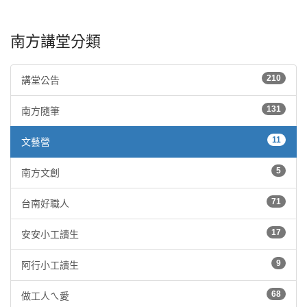
南方講堂分類
210
講堂公告
131
南方隨筆
11
文藝營
5
南方文創
71
台南好職人
17
安安小工讀生
9
阿行小工讀生
68
做工人ㄟ愛