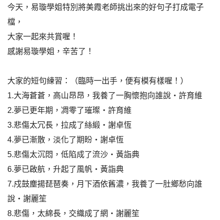
今天，易璇學姐特別將美霞老師挑出來的好句子打成電子
檔，
大家一起來共賞喔！
感謝易璇學姐，辛苦了！
大家的短句練習：（臨時一出手，便有模有樣喔！）
1.大海蒼蒼，高山昂昂，我養了一胸懷抱向誰說‧許育維
2.夢已更年期，凋零了璀璨‧許育維
3.悲傷太冗長，拉成了絲緞‧謝卓恆
4.夢已漸散，淡化了期盼‧謝卓恆
5.悲傷太沉悶，低陷成了流沙‧黃詣典
6.夢已啟航，升起了風帆‧黃詣典
7.戍鼓塵揚琵琶奏，月下酒依舊濃，我養了一肚鄉愁向誰
說‧謝麗笙
8.悲傷，太綿長，交織成了網‧謝麗笙