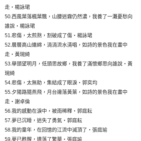
走‧楊詠珺
50.西風葉落楓葉飄，山腰迷霧仍然濃，我養了一灘憂愁向
誰說‧楊詠珺
51.悲傷，太煎熬，割破成了傷‧楊詠珺
52.層層高山連綿，涓涓流水清唱，如詩的景色我在畫中
走‧黃琬綺
53.舉頭望明月，低頭思故鄉，我養了滿懷鄉思向誰說‧黃
琬綺
54.悲傷，太無助，集結成了眼淚‧郭奕均
55.夕陽路隨燕飛，月台邊落黃葉，如詩的景色我在畫中
走‧謝卓倫
56.我的感動在淚中，被雨稀釋‧郭庭耘
57.夢已沉睡，迷失了勇氣‧郭庭耘
58.我的童年，在回憶的江流中滅頂了‧張庭瑜
59.夢已甦醒，遺落了繁華‧張庭瑜