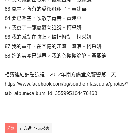
83.風中，所有的愛都飛翔了‧黃建華
84.夢已懸空，吹散了青春‧黃建華
85.我養了一籠憂鬱向誰說‧柯采妍
86.我的感動在弦上，被指撥動‧柯采妍
87.我的童年，在回憶的江流中流浪‧柯采妍
88.妳的美麗已越界，我的心慢慢淪陷‧黃熙鈞
相簿連結請點這裡：2012年南方講堂文藝營第二天
https://www.facebook.com/pg/southernlascuola/photos/?
tab=album&album_id=355995104478463
分類
南方講堂 - 文藝營