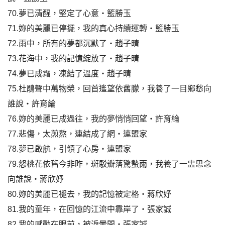
70.夢已清醒，堅定了心意‧籃勝玉
71.妳的美麗已停擺，我的真心持續運轉‧籃勝玉
72.雨中，所有的夢都沉默了‧趙子晴
73.花海中，我的記憶綻放了‧趙子晴
74.夢已成霜，凍結了溫度‧趙子晴
75.杜鵑聲中萬物榮，回首遙望依舊朦，我養了一目鄉愁向
誰說‧許育綸
76.妳的美麗已成過往，我的夢悄悄回望‧許育綸
77.悲傷，太煎熬，連結成了網‧連盟家
78.夢已啟航，引領了心房‧連盟家
79.怨桃花依舊今非昨，斑駁瓣落驚蟄雨，我養了一盅思念
向誰說‧蔣欣妤
80.妳的美麗已褪去，我的記憶被定格‧蔣欣妤
81.我的童年，在回憶的江流中靠岸了‧張家誠
82.我的感動在眼前，被淚暈開‧張家誠