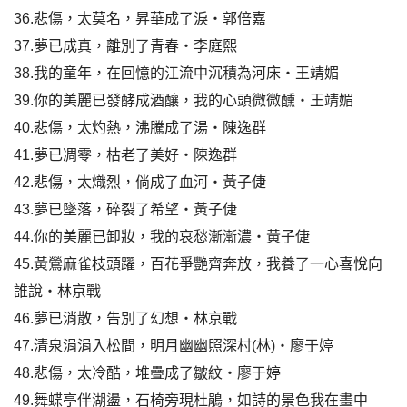
36.悲傷，太莫名，昇華成了淚‧郭倍嘉
37.夢已成真，離別了青春‧李庭熙
38.我的童年，在回憶的江流中沉積為河床‧王靖媚
39.你的美麗已發酵成酒釀，我的心頭微微醺‧王靖媚
40.悲傷，太灼熱，沸騰成了湯‧陳逸群
41.夢已凋零，枯老了美好‧陳逸群
42.悲傷，太熾烈，倘成了血河‧黃子倢
43.夢已墜落，碎裂了希望‧黃子倢
44.你的美麗已卸妝，我的哀愁漸漸濃‧黃子倢
45.黃鶯麻雀枝頭躍，百花爭艷齊奔放，我養了一心喜悅向
誰說‧林京戰
46.夢已消散，告別了幻想‧林京戰
47.清泉涓涓入松間，明月幽幽照深村(林)‧廖于婷
48.悲傷，太冷酷，堆疊成了皺紋‧廖于婷
49.舞蝶亭伴湖盪，石椅旁現杜鵑，如詩的景色我在畫中