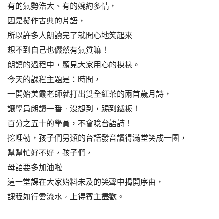
有的氣勢浩大、有的婉約多情，
因是擬作古典的片語，
所以許多人朗讀完了就開心地笑起來
想不到自己也儼然有氣質嘛！
朗讀的過程中，顯見大家用心的模樣。
今天的課程主題是：時間，
一開始美霞老師就打出雙全紅茶的兩首歲月詩，
讓學員朗讀一番，沒想到，踢到鐵板！
百分之五十的學員，不會唸台語詩！
挖哩勒，孩子們另類的台語發音讀得滿堂笑成一團，
幫幫忙好不好，孩子們，
母語要多加油啦！
這一堂課在大家始料未及的笑聲中揭開序曲，
課程如行雲流水，上得賓主盡歡。