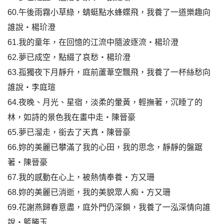
60.午後雨霧小草綠，蜻蜓點水蜂蝶飛，我養了一道樂趣向
誰說‧楊玠澄
61.我的童年，在回憶的江流中隨波逐流‧楊玠澄
62.夢已成空，點綴了哀愁‧楊玠澄
63.孤獨夜下月靜升，庭前蘆葦空飄飛，我養了一杯絲愁向
誰說‧李庭瑄
64.夜晚、月光、星宿，淡柔的暈黃，輕撫著，沉睡了的
林，如詩的景色我在畫中走‧陳晉豪
65.夢已溜走，銜去了天真‧陳晉豪
66.妳的美麗已攀滿了我的心田，我的思念，靜靜的盤踞
著‧陳晉豪
67.我的感動在心上，被熱情奉養‧方又珊
68.妳的美麗已消逝，我的美貌眾人痴‧方又珊
69.花謝燕歸春意盡，庭外門仍深鎖，我養了一泓深情向誰
說‧籃勝玉