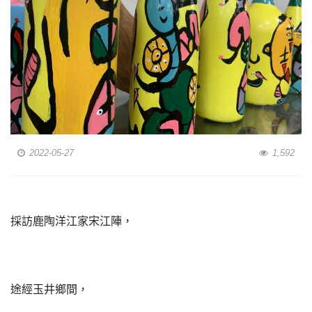
2022-05-27
1,592
採訪鹿陶洋江家宋江陣，
途經玉井鄉間，