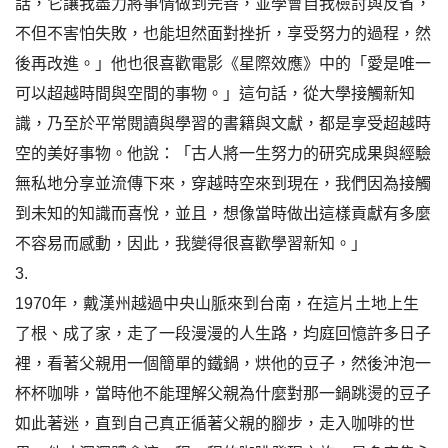
話，它讓我盡力將事情做到完善，並學會自我檢討與反省，
不但不害怕失敗，也能坦然面對挫折，享受努力的過程，然
後再改進。」他也很喜歡電影《星際效應》中的「愛是唯一
可以超越時間與空間的事物。」這句話，從大學接觸新知
識，乃至於平常閱讀與學習的書籍與文獻，都是享受超越時
空的美好事物。他說：「古人將一生努力的研究成果與經驗
無私地分享並流傳下來，穿越時空來到現在，我們因為接觸
到未知的知識而喜悅，並且，想像當時做出這樣貢獻有多麼
不容易而感動，因此，我變得很喜歡學習新知。」
3.
1970年，戴漢州越過中央山脈來到台南，在這片土地上生
了根、成了家，走了一段漫漫的人生路，均庭回憶許多日子
裡，看著父親用一個簡單的鐵鍋，烘他的豆子，然後沖泡一
杯杯咖啡，當時他不能理解父親為什麼對那一鍋跳燙的豆子
如此著迷，直到自己真正循著父親的腳步，走入咖啡的世