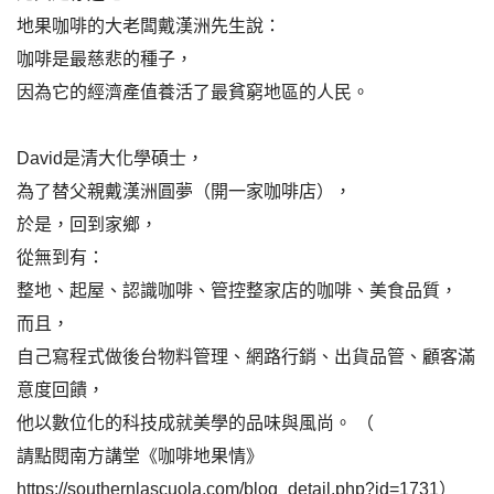
地果咖啡的大老闆戴漢洲先生說：
咖啡是最慈悲的種子，
因為它的經濟產值養活了最貧窮地區的人民。
David是清大化學碩士，
為了替父親戴漢洲圓夢（開一家咖啡店），
於是，回到家鄉，
從無到有：
整地、起屋、認識咖啡、管控整家店的咖啡、美食品質，
而且，
自己寫程式做後台物料管理、網路行銷、出貨品管、顧客滿
意度回饋，
他以數位化的科技成就美學的品味與風尚。 （
請點閱南方講堂《咖啡地果情》
https://southernlascuola.com/blog_detail.php?id=1731
）