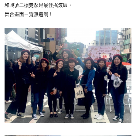
和興號二樓竟然是最佳搖滾區，
舞台畫面ㄧ覽無遺啊！