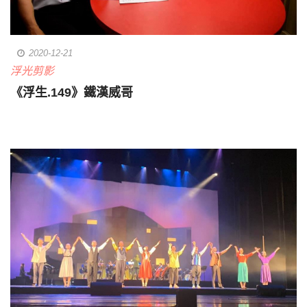
2020-12-21
浮光剪影
《浮生.149》鐵漢威哥