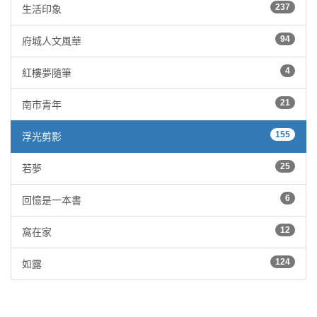
237
生活印象
94
府城人文風華
4
紅樓夢隨筆
21
南市青年
155
浮光剪影
25
若夢
6
回憶是一本書
12
窩在家
124
如露