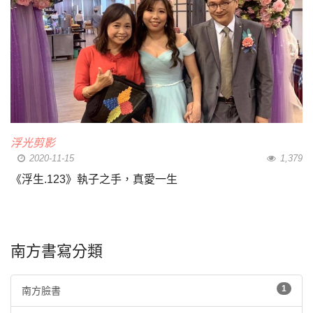
浮光剪影
2020-11-15
1,379
《浮生.123》執子之手，真愛一生
南方書寫分類
1
南方臉書