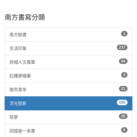
南方書寫分類
1
南方臉書
237
生活印象
94
府城人文風華
4
紅樓夢隨筆
21
南市青年
155
浮光剪影
25
若夢
6
回憶是一本書