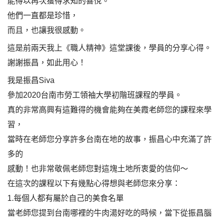
能得以再次獲得求知的喜悅。
他們一直都是珍惜，
而且，也讓我很感動。
這是前兩天我上《職人精神》這堂課後，學員的分享心得。
謝謝振昌，如此用心！
我是振昌Siva
參加2020台南市勞工領袖大學初階班課程的學員。
真的非常高興有這難得的機會能夠在美霞老師您的課程來學
習，
當時在老師您分享許多台南在地的故事，振昌心中充滿了許
多的
感動！也非常敬佩老師您對這塊土地所衷愛的信仰～
在這次的課程以下有幾點心得想與老師您來分享：
1.每個人都有屬於自己的美食名單
當老師您提到台南哪裡的牛肉湯好吃的時候，當下從振昌腦