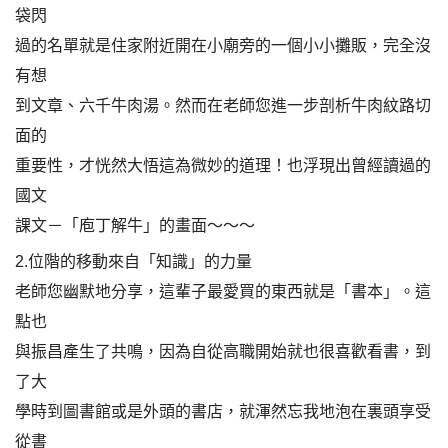
袋閃
過的名單就是住家附近開在小廟旁的一個小小攤販，完全沒
有想
到文章、六千牛肉湯。然而在老師您進一步剖析牛肉紋路切
面的
重要性，才恍然大悟這為微妙的道理！也浮現出曾經讀過的
國文
課文－「庖丁解牛」的畫面～～～
2.位階的移動來自「知識」的力量
老師您幽默地分享，這輩子最愛買的東西就是「書本」。這
點也
與振昌產生了共鳴，因為自從高職開始就也很喜歡看書，到
了大
學時到圖書館或是外頭的書店，就渾然忘我地泡在裏頭享受
從書