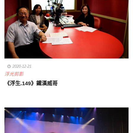
2020-12-21
浮光剪影
《浮生.149》鐵漢威哥