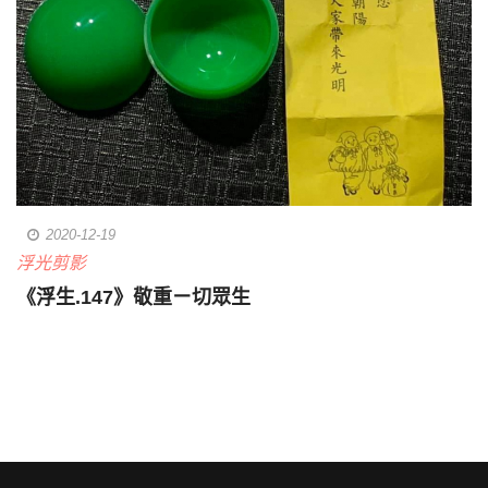
2020-12-19
浮光剪影
《浮生.147》敬重ㄧ切眾生