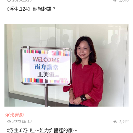
2020-11-15
1,640
《浮生.124》你想起誰？
浮光剪影
2020-08-19
1,464
《浮生.67》哇～維力炸醬麵的家～