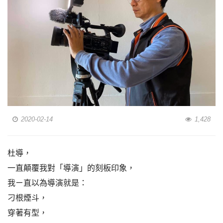
2020-02-14
1,428
杜導，
一直顛覆我對「導演」的刻板印象，
我ㄧ直以為導演就是：
刁根煙斗，
穿著有型，