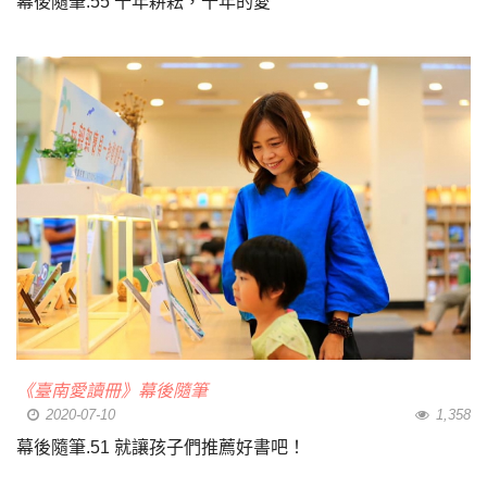
幕後隨筆.55 十年耕耘，十年的愛
《臺南愛讀冊》幕後隨筆
2020-07-10
1,358
幕後隨筆.51 就讓孩子們推薦好書吧！