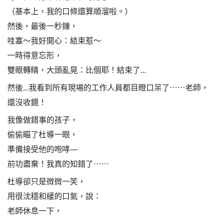
（基本上，我的口條還算順溜啦。）
然後，最後一秒鐘，
哇塞～我好開心：結束惹～
一時得意忘形，
雙眼轉睛，大頭亂晃：比個耶！結束了...
然後...我看到所有現場的工作人員都目瞪口呆了⋯⋯老師，
還沒收鏡！
我像做錯事的孩子，
偷偷瞄了杜導一眼，
準備接受他的咆哮—
前功盡棄！我真的知錯了⋯⋯
杜導卻只是微微一笑，
用很沈穩和緩的口氣，說：
老師休息一下，