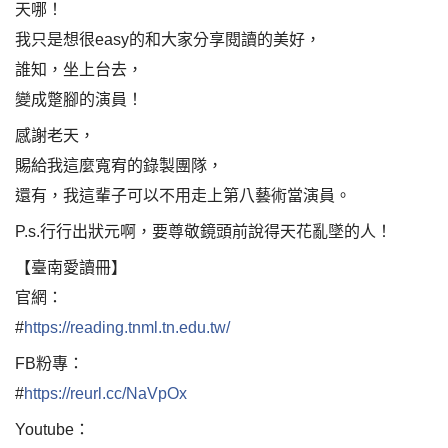
天哪！
我只是想很easy的和大家分享閱讀的美好，
誰知，坐上台去，
變成蹩腳的演員！
感謝老天，
賜給我這麼寬宥的錄製團隊，
還有，我這輩子可以不用走上第八藝術當演員。
P.s.行行出狀元啊，要尊敬鏡頭前說得天花亂墜的人！
【臺南愛讀冊】
官網：
#
https://reading.tnml.tn.edu.tw/
FB粉專：
#
https://reurl.cc/NaVpOx
Youtube：