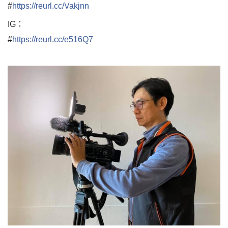
#
https://reurl.cc/Vakjnn
IG：
#
https://reurl.cc/e516Q7