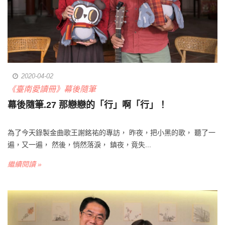
2020-04-02
《臺南愛讀冊》幕後隨筆
幕後隨筆.27 那戀戀的「行」啊「行」！
為了今天錄製金曲歌王謝銘祐的專訪， 昨夜，把小黑的歌， 聽了一
遍，又一遍， 然後，悄然落淚， 鎮夜，竟失...
繼續閱讀 »