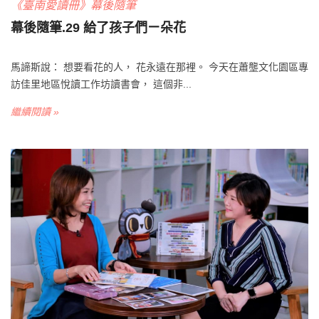
《臺南愛讀冊》幕後隨筆
幕後隨筆.29 給了孩子們ㄧ朵花
馬諦斯說： 想要看花的人， 花永遠在那裡。 今天在蕭壟文化園區專
訪佳里地區悅讀工作坊讀書會， 這個非...
繼續閱讀 »