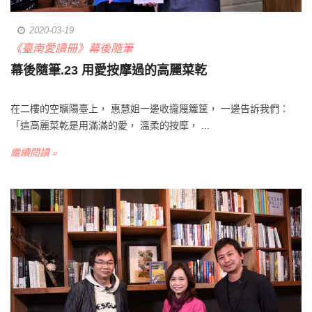
2020-03-19
《臺南愛讀冊》幕後隨筆
幕後隨筆.23 用愛按摩過的高麗菜乾
在二樓的空曠陽臺上， 惠慧姐一邊收攏篾籮筐， 一邊告訴我們：
「這高麗菜乾是用滿滿的愛， 溫柔的按摩， ...
繼續閱讀 »