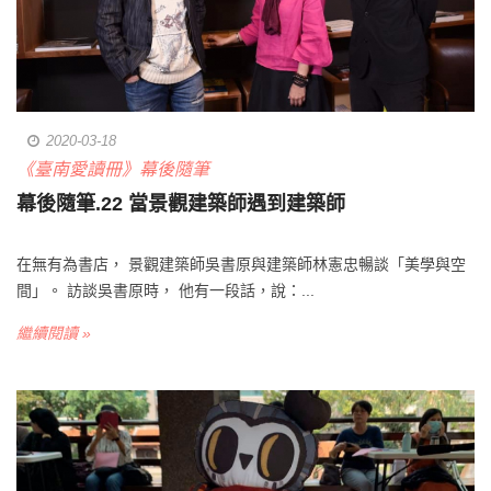
2020-03-18
《臺南愛讀冊》幕後隨筆
幕後隨筆.22 當景觀建築師遇到建築師
在無有為書店， 景觀建築師吳書原與建築師林憲忠暢談「美學與空
間」。 訪談吳書原時， 他有一段話，說：...
繼續閱讀 »