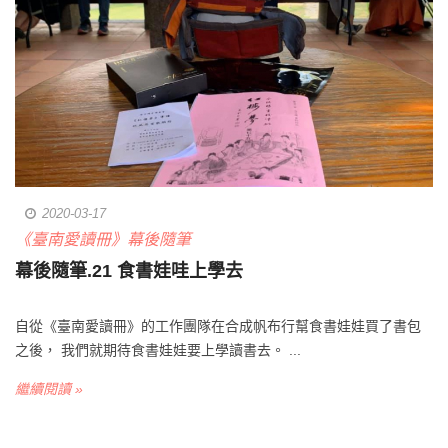
2020-03-17
《臺南愛讀冊》幕後隨筆
幕後隨筆.21 食書娃哇上學去
自從《臺南愛讀冊》的工作團隊在合成帆布行幫食書娃娃買了書包
之後， 我們就期待食書娃娃要上學讀書去。 ...
繼續閱讀 »