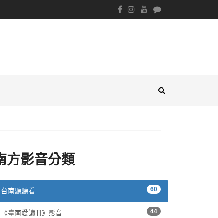
南方影音分類
60
台南聽聽看
44
《臺南愛讀冊》影音