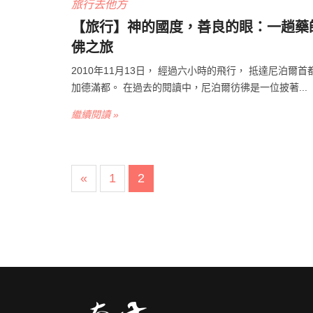
旅行去他方
【旅行】神的國度，善良的眼：一趟藥
佛之旅
2010年11月13日， 經過六小時的飛行， 抵達尼泊爾首
加德滿都。 在過去的閱讀中，尼泊爾彷彿是一位披著...
繼續閱讀 »
«
1
2