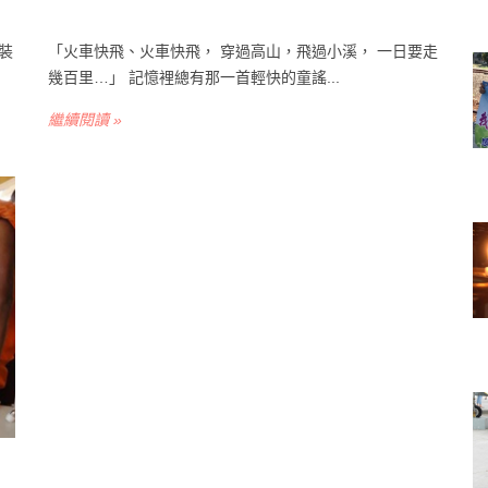
裝
「火車快飛、火車快飛， 穿過高山，飛過小溪， 一日要走
幾百里…」 記憶裡總有那一首輕快的童謠...
繼續閱讀 »