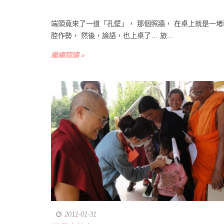
端頭竟來了一道「孔壁」， 那個照牆， 在桌上就是一堵
腔作勢， 然後，論語，也上桌了… 旅...
繼續閱讀 »
2011-01-31