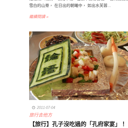
雪白的山脊， 在日出的朝曦中， 如出水芙蓉...
繼續閱讀 »
2011-07-04
旅行去他方
【旅行】孔子沒吃過的「孔府家宴」！