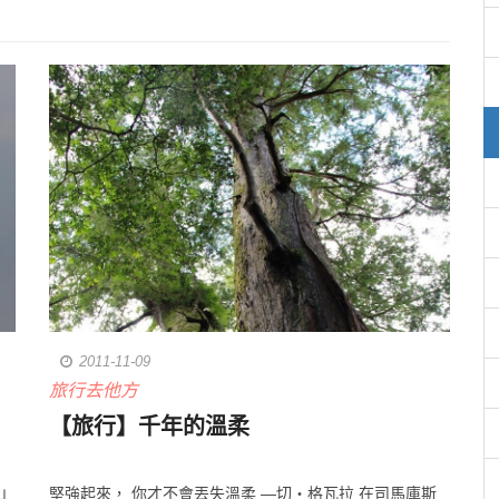
2011-11-09
旅行去他方
【旅行】千年的溫柔
山
堅強起來， 你才不會丟失溫柔 —切‧格瓦拉 在司馬庫斯